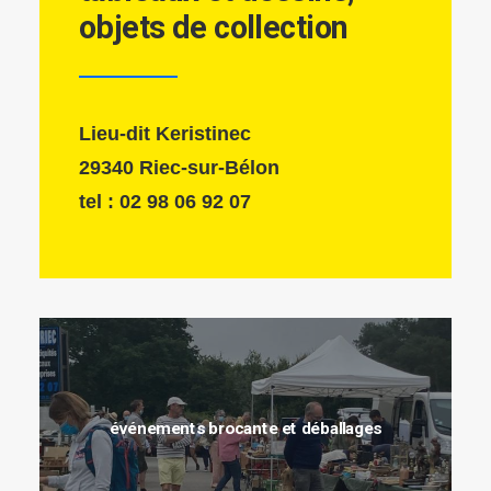
objets de collection
Lieu-dit Keristinec
29340 Riec-sur-Bélon
tel : 02 98 06 92 07
événements brocante et déballages