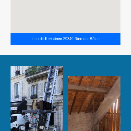
Lieu-dit Keristinec 29340 Riec-sur-Bélon