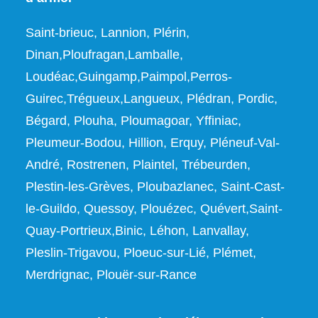
Saint-brieuc, Lannion, Plérin,
Dinan,Ploufragan,Lamballe,
Loudéac,Guingamp,Paimpol,Perros-
Guirec,Trégueux,Langueux, Plédran, Pordic,
Bégard, Plouha, Ploumagoar, Yffiniac,
Pleumeur-Bodou, Hillion, Erquy, Pléneuf-Val-
André, Rostrenen, Plaintel, Trébeurden,
Plestin-les-Grèves, Ploubazlanec, Saint-Cast-
le-Guildo, Quessoy, Plouézec, Quévert,Saint-
Quay-Portrieux,Binic, Léhon, Lanvallay,
Pleslin-Trigavou, Ploeuc-sur-Lié, Plémet,
Merdrignac, Plouër-sur-Rance